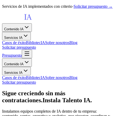
Servicios de IA implementados con criterio
·
Solicitar presupuesto →
Contenido IA
Servicios IA
Casos de éxito
BibliotecIA
Sobre nosotros
Blog
Solicitar presupuesto
Presupuesto
Contenido IA
Servicios IA
Casos de éxito
BibliotecIA
Sobre nosotros
Blog
Solicitar presupuesto
Sigue creciendo sin más
contrataciones.
Instala Talento IA.
Instalamos equipos completos de IA dentro de tu empresa:
contenido, ventas, operativa y analytics, que ejecutan, coordinan y