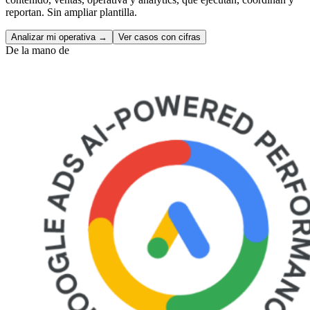
reportan. Sin ampliar plantilla.
Analizar mi operativa
→
Ver casos con cifras
De la mano de