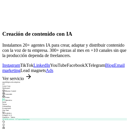
Creación de contenido con IA
Instalamos 20+ agentes IA para crear, adaptar y distribuir contenido
con la voz de tu empresa. 300+ piezas al mes en +10 canales sin que
la producción dependa de freelancers.
Instagram
TikTok
LinkedIn
YouTube
Facebook
X
Telegram
Blog
Email
marketing
Lead magnets
Ads
Ver servicio
app.delegia.es/tu-empresa
AC
Acme Corp
Workspace
Mission Control
Contenido
Ventas
Operativa
SOPs
Tareas
Onboarding
Excepciones
Org chart
Analytics
DelegIA v2.4
Operativa · Tareas
34 SOPs activos · 127 ejecuciones/sem