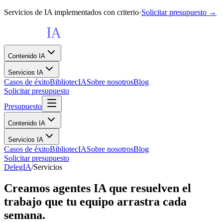
Servicios de IA implementados con criterio
·
Solicitar presupuesto →
Contenido IA
Servicios IA
Casos de éxito
BibliotecIA
Sobre nosotros
Blog
Solicitar presupuesto
Presupuesto
Contenido IA
Servicios IA
Casos de éxito
BibliotecIA
Sobre nosotros
Blog
Solicitar presupuesto
DelegIA
/
Servicios
Creamos agentes IA que resuelven el
trabajo que tu equipo arrastra cada
semana.