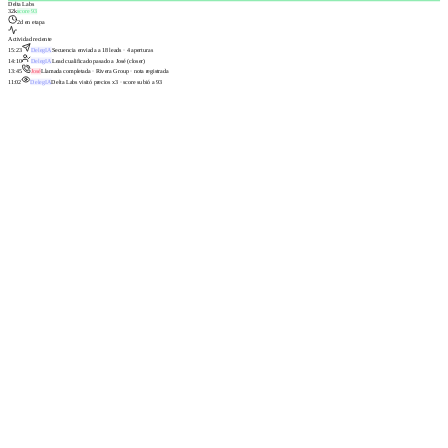
Delta Labs
32k
score
93
2
d en etapa
Actividad reciente
15:23
DelegIA
Secuencia enviada a 18 leads · 4 aperturas
14:10
DelegIA
Lead cualificado pasado a José (closer)
13:45
José
Llamada completada · Rivera Group · nota registrada
11:02
DelegIA
Delta Labs visitó precios x3 · score subió a 93