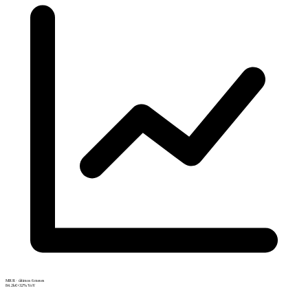
MRR · últimos 6 meses
84.2k€
+32% YoY