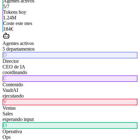
Agentes activos
5/7
Tokens hoy
1.24M
Coste este mes
184€
Agentes activos
5 departamentos
D
Director
CEO de IA
coordinando
C
Contenido
VaultAI
ejecutando
V
Ventas
Sales
esperando input
O
Operativa
Ops