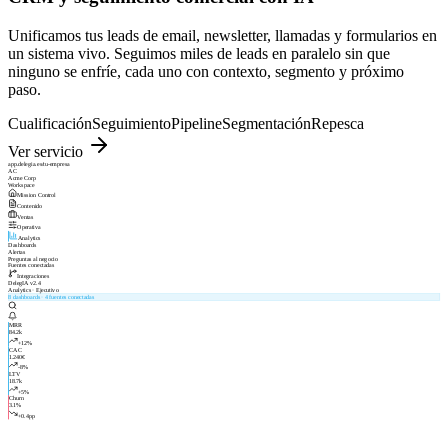
Unificamos tus leads de email, newsletter, llamadas y formularios en
un sistema vivo. Seguimos miles de leads en paralelo sin que
ninguno se enfríe, cada uno con contexto, segmento y próximo
paso.
Cualificación
Seguimiento
Pipeline
Segmentación
Repesca
Ver servicio
app.delegia.es/tu-empresa
AC
Acme Corp
Workspace
Mission Control
Contenido
Ventas
Operativa
Analytics
Dashboards
Alertas
Preguntas al negocio
Fuentes conectadas
Integraciones
DelegIA v2.4
Analytics · Ejecutivo
8 dashboards · 4 fuentes conectadas
MRR
84.2k
+12%
CAC
1.240€
-8%
LTV
18.7k
+5%
Churn
3.1%
+0.4pp