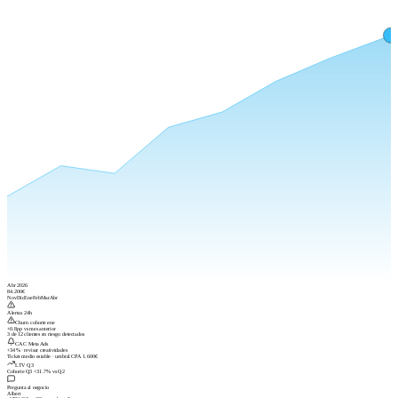
Abr 2026
84.200€
Nov
Dic
Ene
Feb
Mar
Abr
Alertas 24h
Churn cohorte ene
+0.8pp vs mes anterior
3 de 12 clientes en riesgo detectados
CAC Meta Ads
+34% · revisar creatividades
Ticket medio estable · umbral CPA 1.600€
LTV Q3
Cohorte Q3 +31.7% vs Q2
Pregunta al negocio
Albert