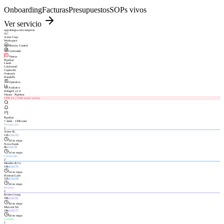
Onboarding
Facturas
Presupuestos
SOPs vivos
Ver servicio
app.delegia.es/tu-empresa
AC
Acme Corp
Workspace
Mission Control
Contenido
Ventas
Pipeline
Leads
Cold email
Captación
Outreach
Handoffs
Operativa
Analytics
DelegIA v2.4
Ventas · Pipeline
SDR IA y SDR senior activos
Pipeline
7 deals · 130k total
Prospección
2
Acme SL
12k
score
62
3
d en etapa
Nova Foods
8k
score
58
1
d en etapa
Contactado
2
Mendez & Co
14k
score
71
5
d en etapa
Horizon Labs
22k
score
68
2
d en etapa
Reunión
2
Rivera Group
18k
score
81
4
d en etapa
Marconi SA
24k
score
77
6
d en etapa
Cerrable
1