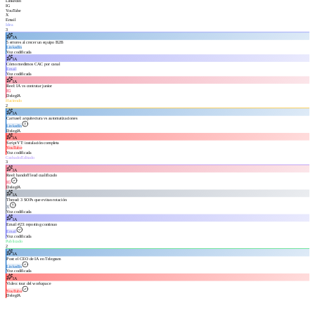
LinkedIn
IG
YouTube
X
Email
Idea
3
IA
5 errores al crecer un equipo B2B
LinkedIn
Voz codificada
IA
Cómo medimos CAC por canal
Email
Voz codificada
IA
Reel: IA vs contratar junior
IG
DelegIA
Haciendo
2
IA
Carrusel: arquitectura vs automatizaciones
LinkedIn
DelegIA
IA
Script YT: instalación completa
YouTube
Voz codificada
Grabado/Editado
3
IA
Reel: handoff lead cualificado
IG
DelegIA
IA
Thread: 3 SOPs que evitan rotación
X
Voz codificada
IA
Email #23: reporting continuo
Email
Voz codificada
Publicado
2
IA
Post: el CEO de IA en Telegram
LinkedIn
Voz codificada
IA
Video: tour del workspace
YouTube
DelegIA