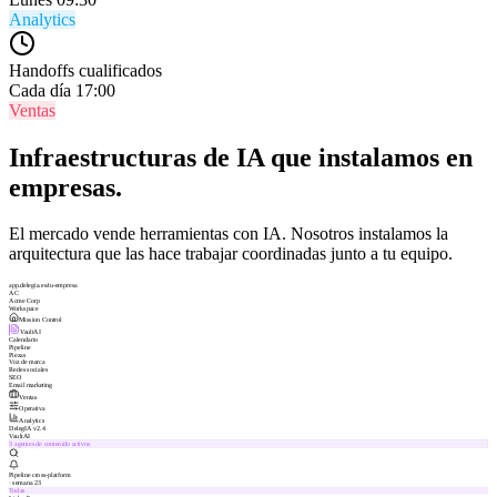
Analytics
Handoffs cualificados
Cada día 17:00
Ventas
Infraestructuras de IA que instalamos en
empresas.
El mercado vende herramientas con IA. Nosotros instalamos la
arquitectura que las hace trabajar coordinadas junto a tu equipo.
app.delegia.es/tu-empresa
AC
Acme Corp
Workspace
Mission Control
VaultAI
Calendario
Pipeline
Piezas
Voz de marca
Redes sociales
SEO
Email marketing
Ventas
Operativa
Analytics
DelegIA v2.4
VaultAI
3 agentes de contenido activos
Pipeline cross-platform
· semana 23
Todas