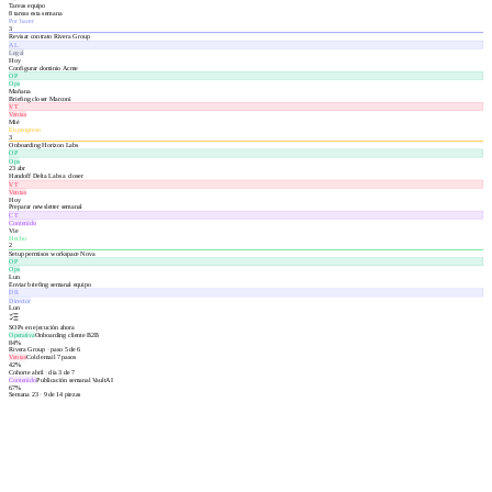
Tareas equipo
8 tareas esta semana
Por hacer
3
Revisar contrato Rivera Group
AL
Legal
Hoy
Configurar dominio Acme
OP
Ops
Mañana
Briefing closer Marconi
VT
Ventas
Mié
En progreso
3
Onboarding Horizon Labs
OP
Ops
23 abr
Handoff Delta Labs a closer
VT
Ventas
Hoy
Preparar newsletter semanal
CT
Contenido
Vie
Hecho
2
Setup permisos workspace Nova
OP
Ops
Lun
Enviar briefing semanal equipo
DR
Director
Lun
SOPs en ejecución ahora
Operativa
Onboarding cliente B2B
84
%
Rivera Group · paso 5 de 6
Ventas
Cold email 7 pasos
42
%
Cohorte abril · día 3 de 7
Contenido
Publicación semanal VaultAI
67
%
Semana 23 · 9 de 14 piezas